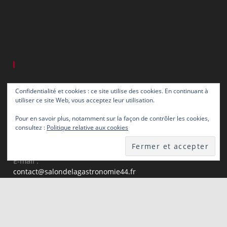
Confidentialité et cookies : ce site utilise des cookies. En continuant à
utiliser ce site Web, vous acceptez leur utilisation.
Infos De Contact
Pour en savoir plus, notamment sur la façon de contrôler les cookies,
consultez :
Politique relative aux cookies
Mobile :
06 63 70 88 94 ou 06 08 31 68 12
E-mail :
S’ouvre
contact@salondelagastronomie44.fr
dans
votre
application
Copyright 2026 - Theme OceanWP